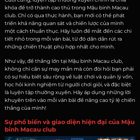
khóa để trở thành cao thủ trong Mậu binh Macau
club. Chỉ có qua thực hành, bạn mới có thể phát
triển khả năng quan sát và chiến lược của mình
một cách thuần thục. Hãy luôn để mắt đến các chi
tiết nhỏ trong mỗi ván bài, từ đó dần dần rút ra
những chiến thuật phù hợp nhất cho mình.
Như vậy, để thắng lớn tại Mậu binh Macau club,
không chỉ cần sự may mắn mà còn đòi hỏi bạn phải
có sự hiểu biết sâu rộng về luật chơi và quản lý vốn,
học hỏi kinh nghiệm từ người chơi giỏi, và đặc biệt
là luyện tập thường xuyên. Hãy áp dụng những lời
khuyên trên vào mỗi ván bài để nâng cao tỷ lệ chiến
thắng của mình!
Sự phổ biến và giao diện hiện đại của Mậu
binh Macau club