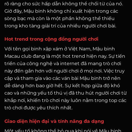
rõ ràng cho sức hấp dẫn không thể chối từ của nó.
Giờ đây, Mậu binh không chỉ xuất hiện trong các
sòng bạc mà còn là một phần không thể thiếu
trong kho tàng giải trí của nhiều người chơi bài.
Hot trend trong cộng đồng người chơi
Với tên gọi binh xập xám ở Việt Nam, Mậu binh
Macau club đang là một hot trend hiện nay. Sự tiến
triển của công nghệ và internet đã mang trò chơi
này đến gần hơn với người chơi ở mọi nơi. Việc truy
cập và tham gia vào các ván bài Mậu binh trở nên
dễ dàng hơn bao giờ hết. Sự kết hợp giữa độ khó
cao và những yếu tố thú vị đã thu hút người chơi từ
khắp nơi, khiến trò chơi này luôn nằm trong top các
trò chơi được yêu thích nhất.
Giao diện hiện đại và tính năng đa dạng
Một yếu tố không thể bỏ qua khi nói về Mậu binh