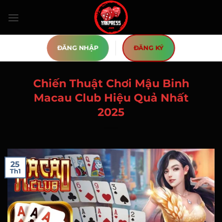
Bỏ
qua
nội
dung
ĐĂNG NHẬP
ĐĂNG KÝ
Chiến Thuật Chơi Mậu Binh
Macau Club Hiệu Quả Nhất
2025
25
Th1