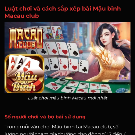
Luật chơi và cách sắp xếp bài Mậu binh
Macau club
Luật chơi mậu binh Macau mới nhất
Số người chơi và bộ bài sử dụng
Trong mỗi ván chơi Mậu binh tại Macau club, số
lượng người tham gia thường dao động từ 2 đến 4