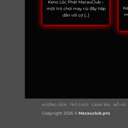
Keno Lộc Phát MacauClub –
Ke
một trò chơi may rủi đầy hấp
m
dẫn với cơ [...]
HƯỚNG DẪN
TRÒ CHƠI
GAME BÀI
NỔ HŨ
Copyright 2026 ©
Macauclub.pro