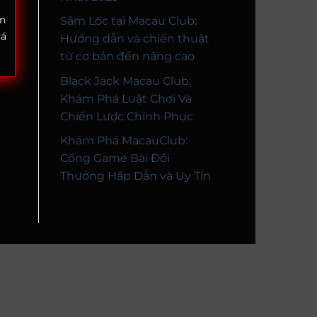
òn
Sâm Lốc tại Macau Club:
cá
Hướng dẫn và chiến thuật
từ cơ bản đến nâng cao
Black Jack Macau Club:
Khám Phá Luật Chơi Và
Chiến Lược Chinh Phục
Khám Phá MacauClub:
Cổng Game Bài Đổi
Thưởng Hấp Dẫn và Uy Tín