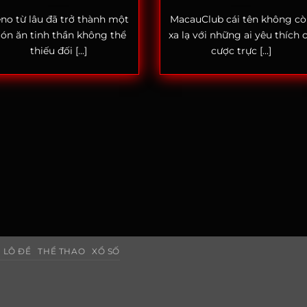
no từ lâu đã trở thành một
MacauClub cái tên không c
ón ăn tinh thần không thể
xa lạ với những ai yêu thích 
thiếu đối [...]
cược trực [...]
LÔ ĐỀ
THỂ THAO
XỔ SỐ