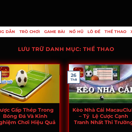
NG DẪN
TRÒ CHƠI
GAME BÀI
NỔ HŨ
LÔ ĐỀ
THỂ THAO
LƯU TRỮ DANH MỤC:
THỂ THAO
26
Th8
ược Gấp Thép Trong
Kèo Nhà Cái MacauClu
Bóng Đá Và Kinh
– Tỷ Lệ Cược Cạnh
ghiệm Chơi Hiệu Quả
Tranh Nhất Thi Trườn