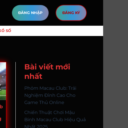
ĐĂNG NHẬP
ĐĂNG KÝ
XỔ SỐ
Bài viết mới
nhất
Phỏm Macau Club: Trải
Nghiệm Đỉnh Cao Cho
Game Thủ Online
b
Chiến Thuật Chơi Mậu
g
Binh Macau Club Hiệu Quả
Nhất 2025