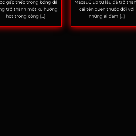
ợc gấp thếp trong bóng đá
MacauClub từ lâu đã trở thà
ng trở thành một xu hướng
cái tên quen thuộc đối với
hot trong cộng [...]
những ai đam [...]