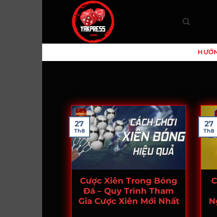
Bỏ
qua
nội
dung
HƯỚ
27
27
Th8
Th8
Cược Xiên Trong Bóng
C
Đá – Quy Trình Tham
Gia Cược Xiên Mới Nhất
N