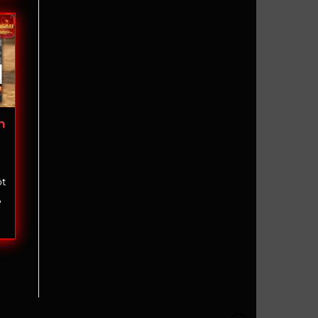
n
ột
,