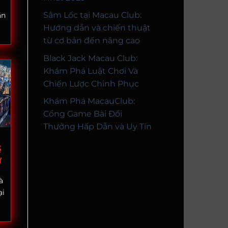
Sâm Lốc tại Macau Club:
ần
Hướng dẫn và chiến thuật
từ cơ bản đến nâng cao
Black Jack Macau Club:
Khám Phá Luật Chơi Và
Chiến Lược Chinh Phục
Khám Phá MacauClub:
Cổng Game Bài Đổi
Thưởng Hấp Dẫn và Uy Tín
–
ể
ử
à
ại