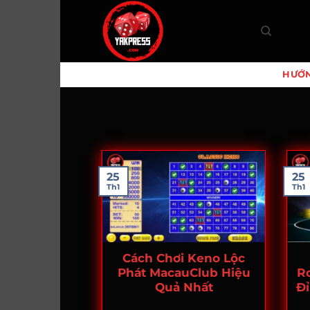
Bỏ
qua
nội
dung
HƯỚ
25
25
Th1
Th1
Cách Chơi Keno Lộc
Phát MacauClub Hiệu
R
Quả Nhất
Đỉ