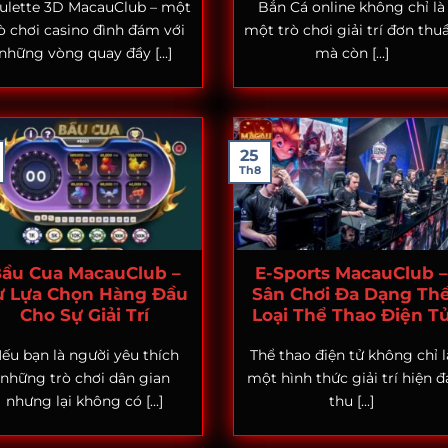
ulette 3D MacauClub – một
Bắn Cá online không chỉ là
ò chơi casino đình đám với
một trò chơi giải trí đơn thu
những vòng quay đầy [...]
mà còn [...]
25
Th8
ầu Cua MacauClub –
E-Sports MacauClub 
ự Lựa Chọn Hàng Đầu
Sân Chơi Đa Dạng Th
Cho Sự Giải Trí
Loại Thể Thao Điện T
ếu bạn là người yêu thích
Thể thao điện tử không chỉ l
những trò chơi dân gian
một hình thức giải trí hiện đ
nhưng lại không có [...]
thu [...]