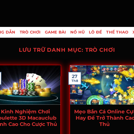
NG DẪN
TRÒ CHƠI
GAME BÀI
NỔ HŨ
LÔ ĐỀ
THỂ THAO
LƯU TRỮ DANH MỤC:
TRÒ CHƠI
27
Th8
Kinh Nghiệm Chơi
Mẹo Bắn Cá Online Cự
oulette 3D Macauclub
Hay Để Trở Thành Ca
nh Cao Cho Cược Thủ
Thủ