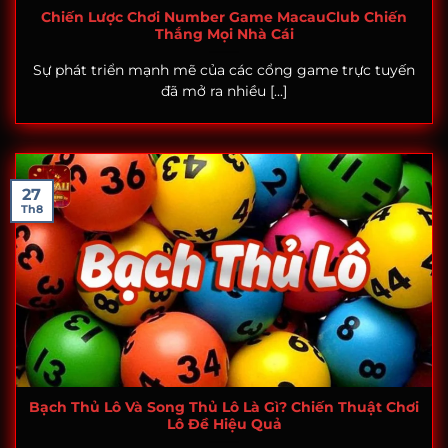
Chiến Lược Chơi Number Game MacauClub Chiến
Thắng Mọi Nhà Cái
Sự phát triển mạnh mẽ của các cổng game trực tuyến
đã mở ra nhiều [...]
27
Th8
Bạch Thủ Lô Và Song Thủ Lô Là Gì? Chiến Thuật Chơi
Lô Đề Hiệu Quả