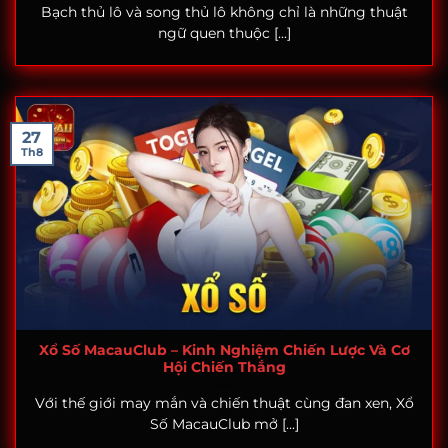
Bạch thủ lô và song thủ lô không chỉ là những thuật
ngữ quen thuộc [...]
27
Th8
Xổ Số MacauClub – Kinh Nghiệm Chiến Lược Và Cơ
Hội Chiến Thắng
Với thế giới may mắn và chiến thuật cùng đan xen, Xổ
Số MacauClub mở [...]