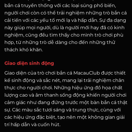
bắn cá truyền thống với các loại súng phổ biến,
người chơi còn có thể trải nghiệm những trò bắn cá
cải tiến với các yếu tố mới lạ và hấp dẫn. Sự đa dạng
này giúp mọi người, dù là người mới hay đã có kinh
nghiệm, cũng đều tìm thấy cho mình trò chơi phù
hợp, từ những trò dễ dàng cho đến những thử
thách khó khăn.
Giao diện sinh động
Giao diện của trò chơi bắn cá MacauClub được thiết
kế sinh động và sắc nét, mang lại trải nghiệm chân
thực cho người chơi. Những hiệu ứng đồ họa chất
lượng cao và âm thanh sống động khiến người chơi
cảm giác như đang đứng trước một bàn bắn cá thật
sự. Các màu sắc tươi sáng và trung thực, cùng với
các hiệu ứng đặc biệt, tạo nên một không gian giải
trí hấp dẫn và cuốn hút.