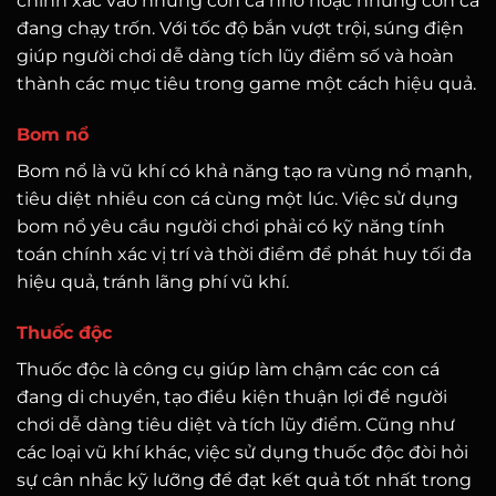
chính xác vào những con cá nhỏ hoặc những con cá
đang chạy trốn. Với tốc độ bắn vượt trội, súng điện
giúp người chơi dễ dàng tích lũy điểm số và hoàn
thành các mục tiêu trong game một cách hiệu quả.
Bom nổ
Bom nổ là vũ khí có khả năng tạo ra vùng nổ mạnh,
tiêu diệt nhiều con cá cùng một lúc. Việc sử dụng
bom nổ yêu cầu người chơi phải có kỹ năng tính
toán chính xác vị trí và thời điểm để phát huy tối đa
hiệu quả, tránh lãng phí vũ khí.
Thuốc độc
Thuốc độc là công cụ giúp làm chậm các con cá
đang di chuyển, tạo điều kiện thuận lợi để người
chơi dễ dàng tiêu diệt và tích lũy điểm. Cũng như
các loại vũ khí khác, việc sử dụng thuốc độc đòi hỏi
sự cân nhắc kỹ lưỡng để đạt kết quả tốt nhất trong