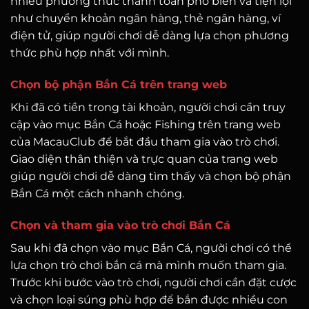
nhiều phương thức thanh toán phổ biến và tiện lợi
như chuyển khoản ngân hàng, thẻ ngân hàng, ví
điện tử, giúp người chơi dễ dàng lựa chọn phương
thức phù hợp nhất với mình.
Chọn bộ phận Bắn Cá trên trang web
Khi đã có tiền trong tài khoản, người chơi cần truy
cập vào mục Bắn Cá hoặc Fishing trên trang web
của MacauClub để bắt đầu tham gia vào trò chơi.
Giao diện thân thiện và trực quan của trang web
giúp người chơi dễ dàng tìm thấy và chọn bộ phận
Bắn Cá một cách nhanh chóng.
Chọn và tham gia vào trò chơi Bắn Cá
Sau khi đã chọn vào mục Bắn Cá, người chơi có thể
lựa chọn trò chơi bắn cá mà mình muốn tham gia.
Trước khi bước vào trò chơi, người chơi cần đặt cược
và chọn loại súng phù hợp để bắn được nhiều con