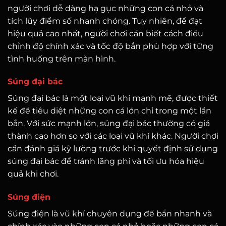
người chơi dễ dàng hạ gục những con cá nhỏ và
tích lũy điểm số nhanh chóng. Tuy nhiên, để đạt
hiệu quả cao nhất, người chơi cần biết cách điều
chỉnh độ chính xác và tốc độ bắn phù hợp với từng
tình huống trên màn hình.
Súng đại bác
Súng đại bác là một loại vũ khí mạnh mẽ, được thiết
kế để tiêu diệt những con cá lớn chỉ trong một lần
bắn. Với sức mạnh lớn, súng đại bác thường có giá
thành cao hơn so với các loại vũ khí khác. Người chơi
cần đánh giá kỹ lưỡng trước khi quyết định sử dụng
súng đại bác để tránh lãng phí và tối ưu hóa hiệu
quả khi chơi.
Súng điện
Súng điện là vũ khí chuyên dụng để bắn nhanh và