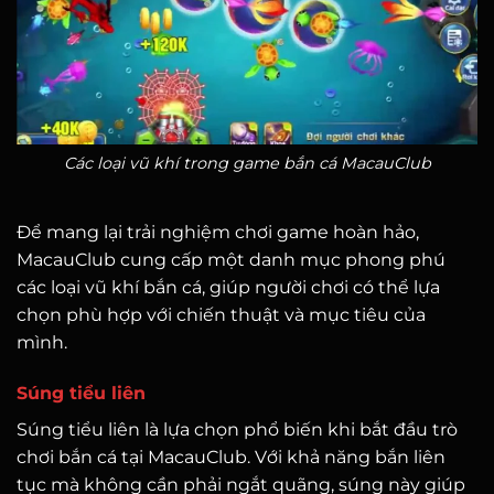
Các loại vũ khí trong game bắn cá MacauClub
Để mang lại trải nghiệm chơi game hoàn hảo,
MacauClub cung cấp một danh mục phong phú
các loại vũ khí bắn cá, giúp người chơi có thể lựa
chọn phù hợp với chiến thuật và mục tiêu của
mình.
Súng tiểu liên
Súng tiểu liên là lựa chọn phổ biến khi bắt đầu trò
chơi bắn cá tại MacauClub. Với khả năng bắn liên
tục mà không cần phải ngắt quãng, súng này giúp