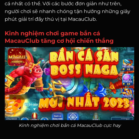
cá nhất có thể. Với các bước đơn giản như trên,
người chơi sẽ nhanh chóng tận hưởng những giây
phút giải trí đầy thú vị tại MacauClub.
Kinh nghiệm chơi game bắn cá
MacauClub tăng cơ hội chiến thắng
Kinh nghiệm chơi bắn cá MacauClub cực hay