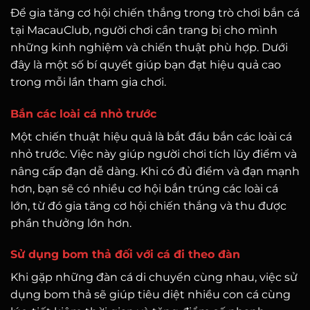
Để gia tăng cơ hội chiến thắng trong trò chơi bắn cá
tại MacauClub, người chơi cần trang bị cho mình
những kinh nghiệm và chiến thuật phù hợp. Dưới
đây là một số bí quyết giúp bạn đạt hiệu quả cao
trong mỗi lần tham gia chơi.
Bắn các loài cá nhỏ trước
Một chiến thuật hiệu quả là bắt đầu bắn các loài cá
nhỏ trước. Việc này giúp người chơi tích lũy điểm và
nâng cấp đạn dễ dàng. Khi có đủ điểm và đạn mạnh
hơn, bạn sẽ có nhiều cơ hội bắn trúng các loài cá
lớn, từ đó gia tăng cơ hội chiến thắng và thu được
phần thưởng lớn hơn.
Sử dụng bom thả đối với cá đi theo đàn
Khi gặp những đàn cá di chuyển cùng nhau, việc sử
dụng bom thả sẽ giúp tiêu diệt nhiều con cá cùng