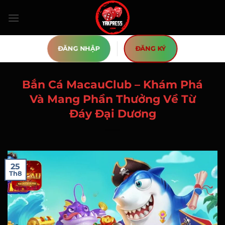
Bỏ
qua
nội
dung
ĐĂNG NHẬP
ĐĂNG KÝ
Bắn Cá MacauClub – Khám Phá
Và Mang Phần Thưởng Về Từ
Đáy Đại Dương
25
Th8