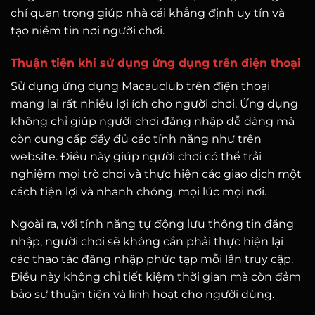
chí quan trọng giúp nhà cái khẳng định uy tín và
tạo niềm tin nơi người chơi.
Thuận tiện khi sử dụng ứng dụng trên điện thoại
Sử dụng ứng dụng Macauclub trên điện thoại
mang lại rất nhiều lợi ích cho người chơi. Ứng dụng
không chỉ giúp người chơi đăng nhập dễ dàng mà
còn cung cấp đầy đủ các tính năng như trên
website. Điều này giúp người chơi có thể trải
nghiệm mọi trò chơi và thực hiện các giao dịch một
cách tiện lợi và nhanh chóng, mọi lúc mọi nơi.
Ngoài ra, với tính năng tự động lưu thông tin đăng
nhập, người chơi sẽ không cần phải thực hiện lại
các thao tác đăng nhập phức tạp mỗi lần truy cập.
Điều này không chỉ tiết kiệm thời gian mà còn đảm
bảo sự thuận tiện và linh hoạt cho người dùng.