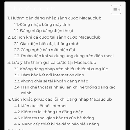
Table of Contents
Hướng dẫn đăng nhập sảnh cược Macauclub
Đăng nhập bằng máy tính
Đăng nhập bằng điện thoại
Lợi ích khi cá cược tại sảnh cược Macauclub
Giao diện hiện đại, thông minh
Công nghệ bảo mật hiện đại
Thuận tiện khi sử dụng ứng dụng trên điện thoại
Lưu ý khi tham gia cá cược tại Macauclub
Không đăng nhập trên nhiều thiết bị cùng lúc
Đảm bảo kết nối internet ổn định
Không chia sẻ tài khoản đăng nhập
Hạn chế thoát ra nhiều lần khi hệ thống đang xác
minh
Cách khắc phục các lỗi khi đăng nhập Macauclub
Kiểm tra kết nối internet
Kiểm tra lại thông tin đăng nhập
Kiểm tra thời gian bảo trì của hệ thống
Nâng cấp thiết bị để đảm bảo hiệu năng