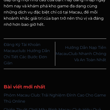
hôm nay và khám phá kho game đa dạng cùng
những dịch vụ đặc biệt chỉ có tại Macau, để mỗi
khoảnh khắc giải trí của bạn trở nên thú vị và đáng
nhớ hơn bao giờ hết.
Đăng Ký Tài Khoản
Hướng Dẫn Nạp Tiền
Macauclub: Hướng Dẫn
MacauClub Nhanh Chóng
Chi Tiết Các Bước Đơn
Và An Toàn Nhất
Giản
Bài viết mới nhất
Phỏm Macau Club: Trải Nghiệm Đỉnh Cao Cho Game
Thủ Online
Chiến Thuật Chơi Mậu Binh Macau Club Hiệu Quả