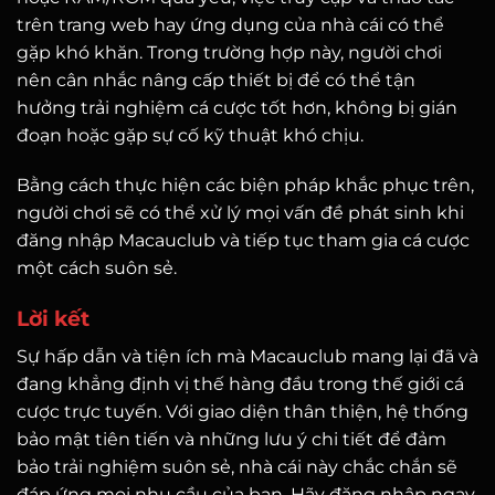
trên trang web hay ứng dụng của nhà cái có thể
gặp khó khăn. Trong trường hợp này, người chơi
nên cân nhắc nâng cấp thiết bị để có thể tận
hưởng trải nghiệm cá cược tốt hơn, không bị gián
đoạn hoặc gặp sự cố kỹ thuật khó chịu.
Bằng cách thực hiện các biện pháp khắc phục trên,
người chơi sẽ có thể xử lý mọi vấn đề phát sinh khi
đăng nhập Macauclub và tiếp tục tham gia cá cược
một cách suôn sẻ.
Lời kết
Sự hấp dẫn và tiện ích mà Macauclub mang lại đã và
đang khẳng định vị thế hàng đầu trong thế giới cá
cược trực tuyến. Với giao diện thân thiện, hệ thống
bảo mật tiên tiến và những lưu ý chi tiết để đảm
bảo trải nghiệm suôn sẻ, nhà cái này chắc chắn sẽ
đáp ứng mọi nhu cầu của bạn. Hãy đăng nhập ngay