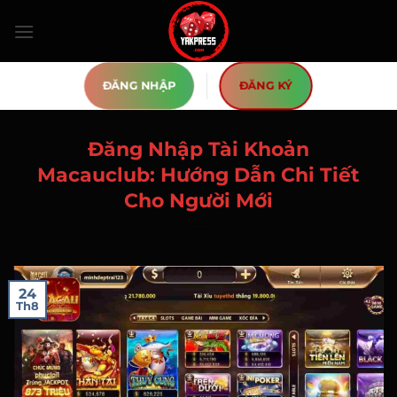
Bỏ
qua
nội
dung
ĐĂNG NHẬP
ĐĂNG KÝ
Đăng Nhập Tài Khoản
Macauclub: Hướng Dẫn Chi Tiết
Cho Người Mới
24
Th8