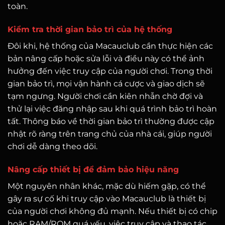
toàn.
Kiểm tra thời gian bảo trì của hệ thống
Đôi khi, hệ thống của Macauclub cần thực hiện các
bản nâng cấp hoặc sửa lỗi và điều này có thể ảnh
hưởng đến việc truy cập của người chơi. Trong thời
gian bảo trì, mọi vận hành cá cược và giao dịch sẽ
tạm ngưng. Người chơi cần kiên nhẫn chờ đợi và
thử lại việc đăng nhập sau khi quá trình bảo trì hoàn
tất. Thông báo về thời gian bảo trì thường được cập
nhật rõ ràng trên trang chủ của nhà cái, giúp người
chơi dễ dàng theo dõi.
Nâng cấp thiết bị để đảm bảo hiệu năng
Một nguyên nhân khác, mặc dù hiếm gặp, có thể
gây ra sự cố khi truy cập vào Macauclub là thiết bị
của người chơi không đủ mạnh. Nếu thiết bị có chip
hoặc RAM/ROM quá yếu, việc truy cập và thao tác