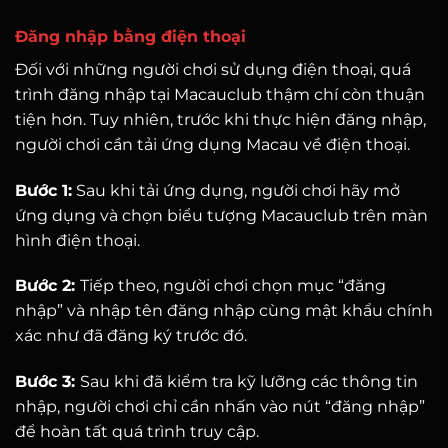
Đăng nhập bằng điện thoại
Đối với những người chơi sử dụng điện thoại, quá
trình đăng nhập tại Macauclub thậm chí còn thuận
tiện hơn. Tuy nhiên, trước khi thực hiện đăng nhập,
người chơi cần tải ứng dụng Macau về điện thoại.
Bước 1:
Sau khi tải ứng dụng, người chơi hãy mở
ứng dụng và chọn biểu tượng Macauclub trên màn
hình điện thoại.
Bước 2:
Tiếp theo, người chơi chọn mục “đăng
nhập” và nhập tên đăng nhập cùng mật khẩu chính
xác như đã đăng ký trước đó.
Bước 3:
Sau khi đã kiểm tra kỹ lưỡng các thông tin
nhập, người chơi chỉ cần nhấn vào nút “đăng nhập”
để hoàn tất quá trình truy cập.