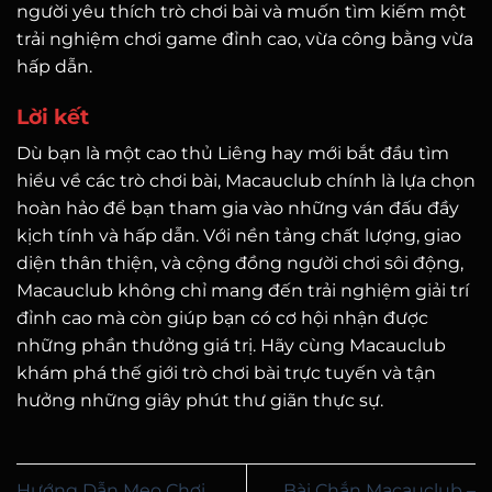
người yêu thích trò chơi bài và muốn tìm kiếm một
trải nghiệm chơi game đỉnh cao, vừa công bằng vừa
hấp dẫn.
Lời kết
Dù bạn là một cao thủ Liêng hay mới bắt đầu tìm
hiểu về các trò chơi bài, Macauclub chính là lựa chọn
hoàn hảo để bạn tham gia vào những ván đấu đầy
kịch tính và hấp dẫn. Với nền tảng chất lượng, giao
diện thân thiện, và cộng đồng người chơi sôi động,
Macauclub không chỉ mang đến trải nghiệm giải trí
đỉnh cao mà còn giúp bạn có cơ hội nhận được
những phần thưởng giá trị. Hãy cùng Macauclub
khám phá thế giới trò chơi bài trực tuyến và tận
hưởng những giây phút thư giãn thực sự.
Hướng Dẫn Mẹo Chơi
Bài Chắn Macauclub –