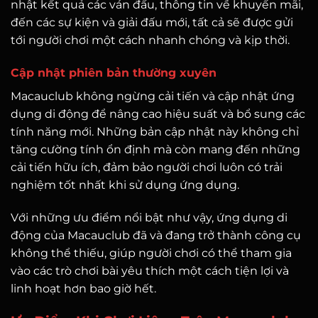
nhật kết quả các ván đấu, thông tin về khuyến mãi,
đến các sự kiện và giải đấu mới, tất cả sẽ được gửi
tới người chơi một cách nhanh chóng và kịp thời.
Cập nhật phiên bản thường xuyên
Macauclub không ngừng cải tiến và cập nhật ứng
dụng di động để nâng cao hiệu suất và bổ sung các
tính năng mới. Những bản cập nhật này không chỉ
tăng cường tính ổn định mà còn mang đến những
cải tiến hữu ích, đảm bảo người chơi luôn có trải
nghiệm tốt nhất khi sử dụng ứng dụng.
Với những ưu điểm nổi bật như vậy, ứng dụng di
động của Macauclub đã và đang trở thành công cụ
không thể thiếu, giúp người chơi có thể tham gia
vào các trò chơi bài yêu thích một cách tiện lợi và
linh hoạt hơn bao giờ hết.