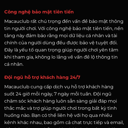
Công nghệ bảo mật tiên tiến
Macauclub rất chú trọng đến vấn đề bảo mật thông
tin người chơi. Với công nghệ bảo mật tiên tiến, nền
tảng này đảm bảo rằng mọi dữ liệu cá nhân và tài
chính của người dùng đều được bảo vệ tuyệt đối.
Đây là yếu tố quan trọng giúp người chơi yên tâm
khi tham gia, không lo lắng về vấn đề lộ thông tin
cá nhân.
Đội ngũ hỗ trợ khách hàng 24/7
Macauclub cung cấp dịch vụ hỗ trợ khách hàng
suốt 24 giờ mỗi ngày, 7 ngày mỗi tuần. Đội ngũ
chăm sóc khách hàng luôn sẵn sàng giải đáp mọi
thắc mắc và trợ giúp người chơi trong bất kỳ tình
huống nào. Bạn có thể liên hệ với họ qua nhiều
kênh khác nhau, bao gồm cả chat trực tiếp và email,