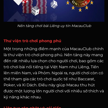
Nền tảng chơi bài Liêng uy tín MacauClub
Thư viện trò chơi phong phú
Một trong những điểm mạnh của MacauClub chính
là thư viện trò chơi phong phú. Nền tảng này mang
đến rất nhiều lựa chọn cho người chơi, bao gồm các
trò chơi bài nổi tiếng tại Việt Nam như Liêng, Tiến
lên miền Nam, và Phỏm. Ngoài ra, người chơi còn có
thể tham gia các trò chơi quốc tế như Baccarat,
Poker, và Xì Dách. Điều này giúp Macau thu hút
được một lượng lớn người chơi với nhiều sở thích và
kỹ năng khác nhau.