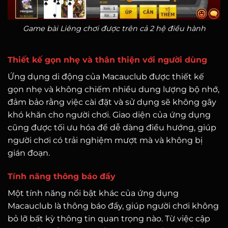
Game bài Liêng chơi được trên cả 2 hệ điều hành
Thiết kế gọn nhẹ và thân thiện với người dùng
Ứng dụng di động của Macauclub được thiết kế
gọn nhẹ và không chiếm nhiều dung lượng bộ nhớ,
đảm bảo rằng việc cài đặt và sử dụng sẽ không gây
khó khăn cho người chơi. Giao diện của ứng dụng
cũng được tối ưu hóa để dễ dàng điều hướng, giúp
người chơi có trải nghiệm mượt mà và không bị
gián đoạn.
Tính năng thông báo đẩy
Một tính năng nổi bật khác của ứng dụng
Macauclub là thông báo đẩy, giúp người chơi không
bỏ lỡ bất kỳ thông tin quan trọng nào. Từ việc cập