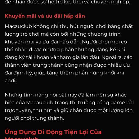
để nhận được sự hỗ trợ kịp thời và chuyên nghiệp.
Khuyến mãi và ưu đãi hấp dẫn
Macauclub không chỉ thu hút người chơi bằng chất
lượng trò chơi mà còn bởi những chương trình
khuyến mãi và ưu đãi hấp dẫn. Người chơi mới có
thể nhận được những phần thưởng đáng kể khi
đăng ký tài khoản và tham gia lần đầu. Ngoài ra, các
thành viên trung thành cũng nhận được nhiều ưu
đãi định kỳ, giúp tăng thêm phần hứng khởi khi
chơi.
Những tính năng nổi bật này đã làm nên sự khác
biệt của Macauclub trong thị trường cổng game bài
trực tuyến, thu hút và giữ chân được một lượng lớn
người chơi trung thành.
Ứng Dụng Di Động Tiện Lợi Của