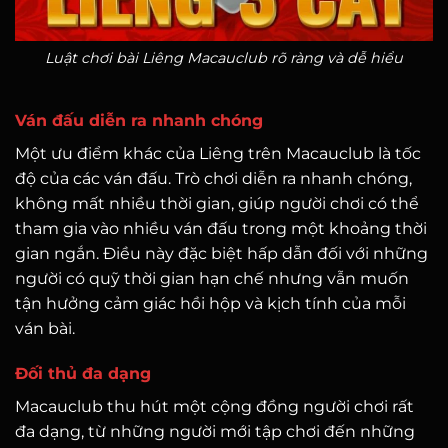
Luật chơi bài Liêng Macauclub rõ ràng và dễ hiểu
Ván đấu diễn ra nhanh chóng
Một ưu điểm khác của Liêng trên Macauclub là tốc
độ của các ván đấu. Trò chơi diễn ra nhanh chóng,
không mất nhiều thời gian, giúp người chơi có thể
tham gia vào nhiều ván đấu trong một khoảng thời
gian ngắn. Điều này đặc biệt hấp dẫn đối với những
người có quỹ thời gian hạn chế nhưng vẫn muốn
tận hưởng cảm giác hồi hộp và kịch tính của mỗi
ván bài.
Đối thủ đa dạng
Macauclub thu hút một cộng đồng người chơi rất
đa dạng, từ những người mới tập chơi đến những