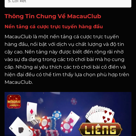
Lời kết
Thông Tin Chung Về MacauClub
Nền tảng cá cược trực tuyến hàng đầu
MacauClub là một nền tảng cá cược trực tuyến
hàng đầu, nổi bật với dịch vụ chất lượng và độ tin
cậy cao. Nền tảng này được biết đến rộng rãi nhờ
vào sự đa dạng trong các trò chơi bài mà họ cung
cấp. Những ai yêu thích các trò chơi bài cổ điển và
hiện đại đều có thể tìm thấy lựa chọn phù hợp trên
MacauClub.