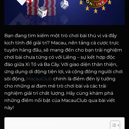
Bạn đang tìm kiếm một trò chơi bài thú vị và đầy
kịch tính để giải trí? Macau, nền tảng cá cược trực
tuyến hàng đầu, sẽ mang đến cho bạn trải nghiệm
chơi bài chưa từng có với Liêng – sự kết hợp độc
đáo giữa Xì Tố và Ba Cây. Với giao diện thân thiện,
ứng dụng di động tiện lợi, và cộng đồng người chơi
sôi động,
MacauClub
chính là điểm đến lý tưởng
cho những ai đam mê trò chơi bài và các trải
nghiệm giải trí chất lượng. Hãy cùng khám phá
những điểm nổi bật của MacauClub qua bài viết
này!
Table of Contents