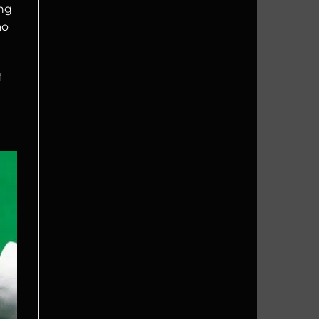
ồng
ạo
ự