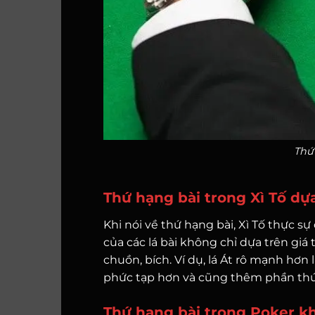
Thứ 
Thứ hạng bài trong Xì Tố dự
Khi nói về thứ hạng bài, Xì Tố thực s
của các lá bài không chỉ dựa trên giá 
chuồn, bích. Ví dụ, lá Át rô mạnh hơn
phức tạp hơn và cũng thêm phần thú 
Thứ hạng bài trong Poker k