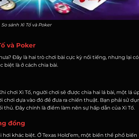
So sánh Xì Tố và Poker
Tố và Poker
a? Đây là hai trò chơi bài cực kỳ nổi tiếng, nhưng lại có
biệt là ở cách chia bài.
hi chơi Xì Tố, người chơi sẽ được chia hai lá bài, một lá ú
ời chơi dựa vào đó để đưa ra chiến thuật. Bạn phải sử dụ
i thủ. Đây chính là điểm làm nên sự hấp dẫn của Xì Tố.
ộng đồng
ài hơi khác biệt. Ở Texas Hold’em, một biến thể phổ biến