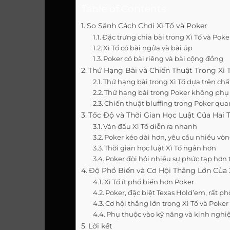
Table of Contents
So Sánh Cách Chơi Xì Tố và Poker
Đặc trưng chia bài trong Xì Tố và Poke
Xì Tố có bài ngửa và bài úp
Poker có bài riêng và bài cộng đồng
Thứ Hạng Bài và Chiến Thuật Trong Xì 
Thứ hạng bài trong Xì Tố dựa trên chấ
Thứ hạng bài trong Poker không phụ 
Chiến thuật bluffing trong Poker quan
Tốc Độ và Thời Gian Học Luật Của Hai 
Ván đấu Xì Tố diễn ra nhanh
Poker kéo dài hơn, yêu cầu nhiều vòn
Thời gian học luật Xì Tố ngắn hơn
Poker đòi hỏi nhiều sự phức tạp hơn 
Độ Phổ Biến và Cơ Hội Thắng Lớn Của 
Xì Tố ít phổ biến hơn Poker
Poker, đặc biệt Texas Hold’em, rất p
Cơ hội thắng lớn trong Xì Tố và Poker
Phụ thuộc vào kỹ năng và kinh nghi
Lời kết