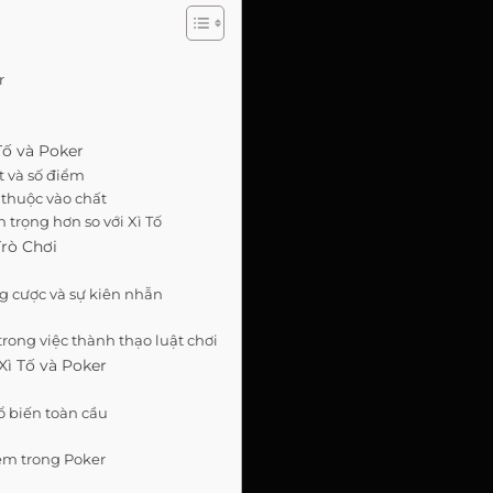
r
Tố và Poker
t và số điểm
thuộc vào chất
 trọng hơn so với Xì Tố
Trò Chơi
g cược và sự kiên nhẫn
trong việc thành thạo luật chơi
Xì Tố và Poker
hổ biến toàn cầu
ệm trong Poker