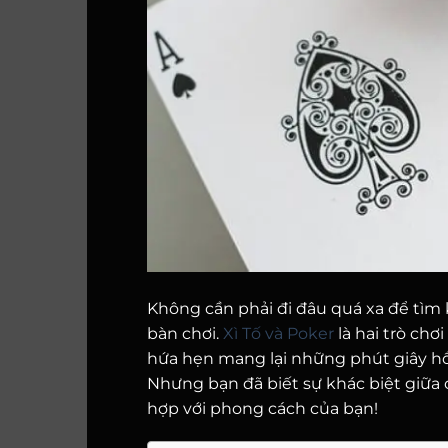
Không cần phải đi đâu quá xa để tìm k
bàn chơi.
Xì Tố và Poker
là hai trò chơ
hứa hẹn mang lại những phút giây hồ
Nhưng bạn đã biết sự khác biệt giữa
hợp với phong cách của bạn!