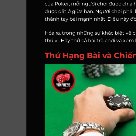
của Poker, mỗi người chơi được chia 
được đặt ở giữa bàn. Người chơi phải 
thành tay bài mạnh nhất. Điều này đòi
Hóa ra, trong những sự khác biệt về c
thú vị. Hãy thử cả hai trò chơi và xe
Thứ Hạng Bài và Chiến