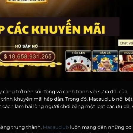
 càng trở nên sôi động và cạnh tranh với sự ra đời của
trình khuyến mãi hấp dẫn. Trong đó, Macauclub nổi bật
t cách làm hài lòng người chơi bằng một loạt các ưu đãi 
hàng trung thành,
Macauclub
luôn mang đến những cơ 