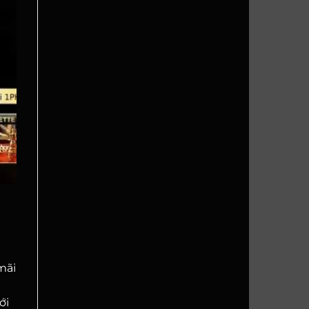
mãi
ới