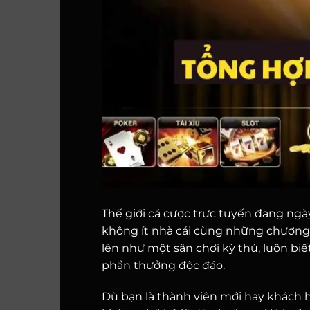
Thế giới cá cược trực tuyến đang ngày
không ít nhà cái cùng những chương 
lên như một sân chơi kỳ thú, luôn biế
phần thưởng độc đáo.
Dù bạn là thành viên mới hay khách 