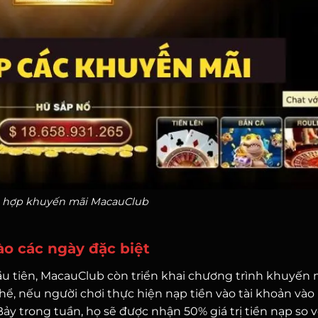
 hợp khuyến mãi MacauClub
ào các ngày đặc biệt
ầu tiên, MacauClub còn triển khai chương trình khuyến 
thể, nếu người chơi thực hiện nạp tiền vào tài khoản vào
y trong tuần, họ sẽ được nhận 50% giá trị tiền nạp so v