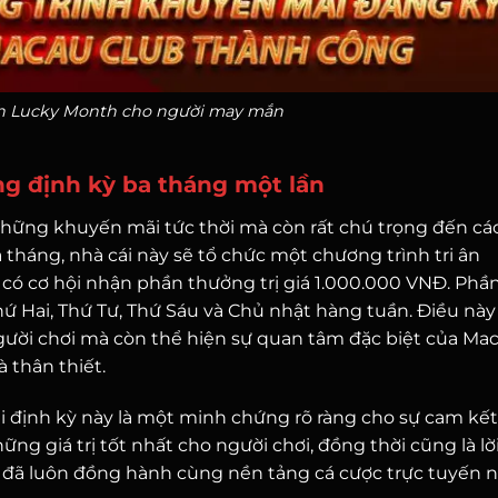
h Lucky Month cho người may mắn
ng định kỳ ba tháng một lần
hững khuyến mãi tức thời mà còn rất chú trọng đến cá
a tháng, nhà cái này sẽ tổ chức một chương trình tri ân
n có cơ hội nhận phần thưởng trị giá 1.000.000 VNĐ. Phầ
ứ Hai, Thứ Tư, Thứ Sáu và Chủ nhật hàng tuần. Điều này
ười chơi mà còn thể hiện sự quan tâm đặc biệt của Ma
 thân thiết.
i định kỳ này là một minh chứng rõ ràng cho sự cam kết
ng giá trị tốt nhất cho người chơi, đồng thời cũng là lờ
đã luôn đồng hành cùng nền tảng cá cược trực tuyến n