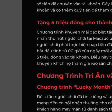
số tiền đã chuyển vào tài khoản. Đây l
khoản và có thêm quỹ tiền để tham gi
Tặng 5 triệu đồng cho thành
Chương trình khuyến mãi đặc biệt tặ
nhấn thu hút người chơi tại Macauclu
người chơi phải thực hiện nạp tiền đầ
bắt đầu tính từ 00 giờ của ngày mới v
5 triệu đồng vào tài khoản. Điều này t
khuyến khích họ tham gia vào sân ch
Chương Trình Tri Ân 
Chương trình “Lucky Month”
Để tri ân người chơi đã tin tưởng và 
mang đến cơ hội nhận thưởng cho cá
khách hàng may mắn từ danh sách thà